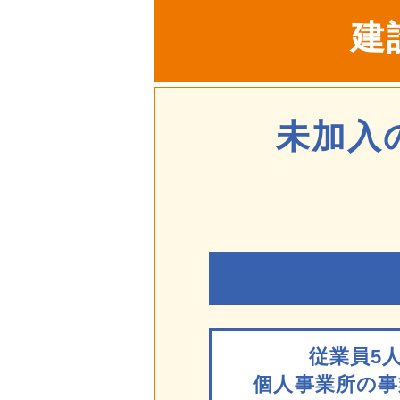
建
未加入
従業員5
個人事業所の
事