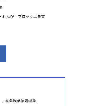
業
・れんが・ブロック工事業
）、
産業廃棄物処理業、