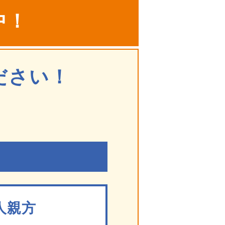
中！
ださい！
人親方